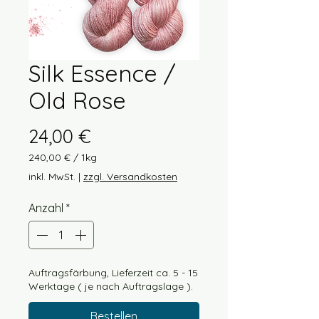
Silk Essence /
Old Rose
Preis
24,00 €
240,00 €
/
1kg
240,00 €
inkl. MwSt.
|
zzgl. Versandkosten
pro
1
Anzahl
*
Kilogramm
Auftragsfärbung, Lieferzeit ca. 5 - 15
Werktage ( je nach Auftragslage ).
Bestellen