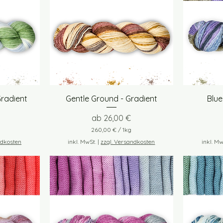
t
Schnellansicht
Gradient
Gentle Ground - Gradient
Blue
Sale-Preis
ab
26,00 €
260,00 €
/
1kg
2
ndkosten
inkl. MwSt.
|
zzgl. Versandkosten
inkl. Mw
6
0
,
0
0
€
p
r
o