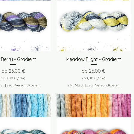
Schnellansicht
Schnellansicht
 Berry - Gradient
Meadow Flight - Gradient
Sale-Preis
Sale-Preis
ab
26,00 €
ab
26,00 €
260,00 €
/
1kg
260,00 €
/
1kg
2
2
St.
|
zzgl. Versandkosten
inkl. MwSt.
|
zzgl. Versandkosten
6
6
0
0
,
,
0
0
0
0
€
€
p
p
r
r
o
o