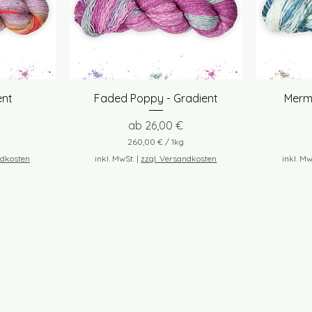
1
K
i
l
o
g
r
a
m
t
Schnellansicht
ent
Faded Poppy - Gradient
Merma
m
Sale-Preis
ab
26,00 €
260,00 €
/
1kg
2
ndkosten
inkl. MwSt.
|
zzgl. Versandkosten
inkl. Mw
6
0
,
0
0
€
p
r
o
1
K
i
l