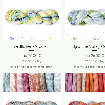
Schnellansicht
Schnellansich
Wildflower - Gradient
Lily of the Valley - 
Sale-Preis
Sale-Preis
ab
26,00 €
ab
26,00 €
260,00 €
/
1kg
260,00 €
/
1kg
2
2
inkl. MwSt.
|
zzgl. Versandkosten
inkl. MwSt.
|
zzgl. Versa
6
6
0
0
,
,
0
0
0
0
€
€
p
p
r
r
o
o