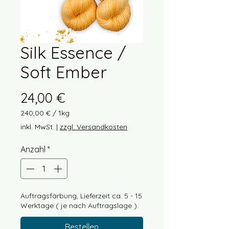
Silk Essence /
Soft Ember
Preis
24,00 €
240,00 €
/
1kg
240,00 €
inkl. MwSt.
|
zzgl. Versandkosten
pro
1
Anzahl
*
Kilogramm
Auftragsfärbung, Lieferzeit ca. 5 - 15
Werktage ( je nach Auftragslage ).
Bestellen