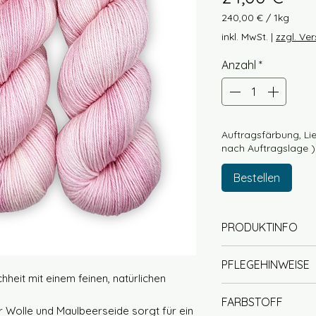
240,00 €
/
1kg
240,00 €
inkl. MwSt.
|
zzgl. Ve
pro
1
Anzahl
*
Kilogramm
Auftragsfärbung, Lie
nach Auftragslage )
Bestellen
PRODUKTINFO
50% Wolle (Mer
PFLEGEHINWEISE
(Maulbeerseide
hheit mit einem feinen, natürlichen
Lauflänge ca. 
Handwäsche mit
FARBSTOFF
Fingering / 4 Pl
(handwarm)
r Wolle und Maulbeerseide sorgt für ein