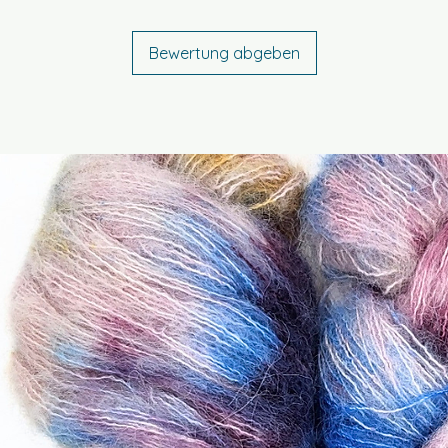
auf dem Produktet
Bewertung abgeben
Bestimmungsgem
Dieses Produkt ist
bestimmt. Garne 
Stricken, Häkeln 
zum Handspinnen u
Verarbeitung vor
Sicherheitshinweis
Kein Spielzeug un
Stränge, lose Fäd
Verpackungsmater
Kleinkindern fernh
Produkt nur unter
offenem Feuer un
fernhalten. Bitte
Allergien oder Unv
angegebene Mate