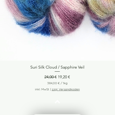
Suri Silk Cloud / Sapphire Veil
Schnellansicht
Standardpreis
Sale-Preis
24,00 €
19,20 €
384,00 €
/
1kg
3
inkl. MwSt.
|
zzgl. Versandkosten
8
4
,
0
Nach oben
0