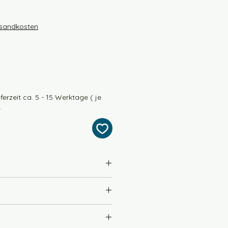
rsandkosten
ferzeit ca. 5 - 15 Werktage ( je
.
ino extrafine) 50% Seide
)
400m / 100g
 Wollseife empfohlen
y / 4fach