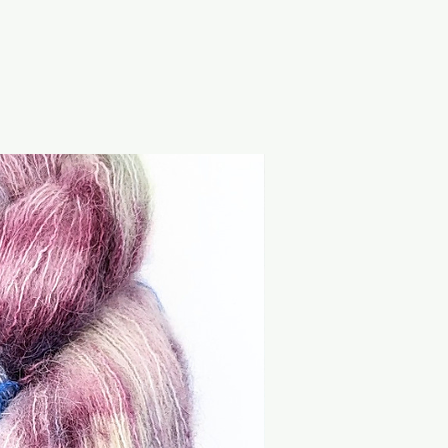
ikett.
äße Verwendung:
 zur textilen Verarbeitung
eignen sich insbesondere zum
und Weben. Spinnfasern sind
nd zur weiteren textilen
gesehen.
Sale
e:
d nicht zum Verzehr geeignet.
en und
ialien von Babys und
alten. Kinder sollten das
 Aufsicht verwenden. Von
d starken Wärmequellen
 beachte bei bekannten
erträglichkeiten die
rialzusammensetzung sowie