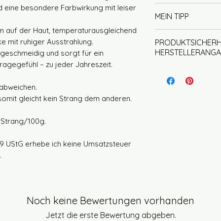
Nadelstärke 3-
kein Weichspül
 eine besondere Farbwirkung mit leiser
Unsere Garne werd
der Wolle Antei
MEIN TIPP
nicht im Trockn
gefärbt. Bei uns st
mulesingfrei
liegend trockn
hm auf der Haut, temperaturausgleichend
und das spiegelt s
Jeder Strang ist e
cke mit ruhiger Ausstrahlung.
PRODUKTSICHERH
wider.
kein Strang dem a
HERSTELLERANGA
lt geschmeidig und sorgt für ein
Für die Färbung 
Wenn Du mit mehre
gegefühl – zu jeder Jahreszeit.
Säurefarben, die 
empfehle ich die 
Herstellerin und v
Farben garantiere
wechseln, so ents
Wirtschaftsakteur
abweichen.
Um die Farben opt
Farbbild und Du 
Homely Wool, Inha
 somit gleicht kein Strang dem anderen.
setzen wir Essigs
Garnwechsel farbli
Spielhof 20, 71540
ermöglicht es uns,
Deutschland
n Strang/100g.
zu kontrollieren u
E-Mail: info@home
schützen.
Telefon: 0162 9109
9 UStG erhebe ich keine Umsatzsteuer
.
Produktidentifikat
Die Identifikation
Produktnamen, di
Noch keine Bewertungen vorhanden
Faserqualität, de
Materialzusamme
Jetzt die erste Bewertung abgeben.