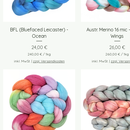
l
l
o
o
g
g
r
r
a
a
m
m
Schnellansicht
Schnellansich
BFL (Bluefaced Leicaster) -
Austr. Merino 16 mic 
m
m
Ocean
Wings
Preis
Preis
24,00 €
26,00 €
240,00 €
/
1kg
260,00 €
/
1kg
2
2
inkl. MwSt.
|
zzgl. Versandkosten
inkl. MwSt.
|
zzgl. Versa
4
6
0
0
,
,
0
0
0
0
€
€
p
p
r
r
o
o
1
1
K
K
i
i
l
l
o
o