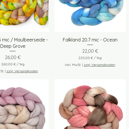
1
K
K
i
i
l
l
o
o
g
g
r
r
a
a
m
m
Schnellansicht
Schnellansicht
5 mic / Maulbeerseide -
Falkland 20.7 mic - Ocean
m
m
Deep Grove
Preis
22,00 €
Preis
26,00 €
220,00 €
/
1kg
2
260,00 €
/
1kg
inkl. MwSt.
|
zzgl. Versandkosten
2
2
St.
|
zzgl. Versandkosten
0
6
,
0
0
,
0
0
0
€
p
€
r
p
o
r
1
o
K
1
i
K
l
i