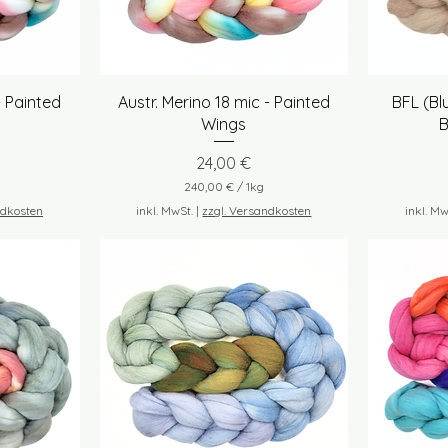
l
o
g
r
a
m
t
Schnellansicht
- Painted
Austr. Merino 18 mic - Painted
BFL (Bl
m
Wings
B
Preis
24,00 €
240,00 €
/
1kg
2
ndkosten
inkl. MwSt.
|
zzgl. Versandkosten
inkl. Mw
4
0
,
0
0
€
p
r
o
1
K
i
l
o