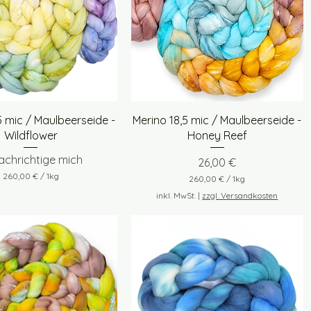
Schnellansicht
Schnellansicht
5 mic / Maulbeerseide -
Merino 18,5 mic / Maulbeerseide -
Wildflower
Honey Reef
achrichtige mich
Preis
26,00 €
260,00 €
/
1kg
260,00 €
/
1kg
2
2
inkl. MwSt.
|
zzgl. Versandkosten
6
6
0
0
,
,
0
0
0
0
€
€
p
p
r
r
o
o
1