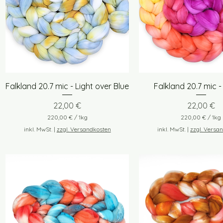
Schnellansicht
Schnellansich
Falkland 20.7 mic - Light over Blue
Falkland 20.7 mic -
Preis
Preis
22,00 €
22,00 €
220,00 €
/
1kg
220,00 €
/
1kg
2
2
inkl. MwSt.
|
zzgl. Versandkosten
inkl. MwSt.
|
zzgl. Versa
2
2
0
0
,
,
0
0
0
0
€
€
p
p
r
r
o
o
1
1
K
K