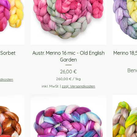
t
Schnellansicht
 Sorbet
Austr. Merino 16 mic - Old English
Merino 18,
Garden
Ben
Preis
26,00 €
260,00 €
/
1kg
ndkosten
2
inkl. MwSt.
|
zzgl. Versandkosten
6
0
,
0
0
€
p
r
o