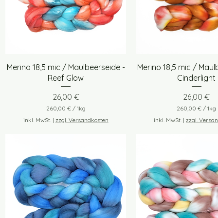
i
i
l
l
o
o
g
g
r
r
a
a
m
m
m
m
Schnellansicht
Schnellansich
Merino 18,5 mic / Maulbeerseide -
Merino 18,5 mic / Maul
Reef Glow
Cinderlight
Preis
Preis
26,00 €
26,00 €
260,00 €
/
1kg
260,00 €
/
1kg
2
2
inkl. MwSt.
|
zzgl. Versandkosten
inkl. MwSt.
|
zzgl. Versa
6
6
0
0
,
,
0
0
0
0
€
€
p
p
r
r
o
o
1
1
K
K
i
i