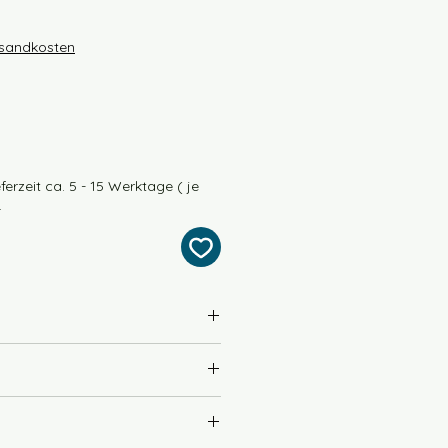
rsandkosten
ferzeit ca. 5 - 15 Werktage ( je
.
ino extrafine) 50% Seide
)
400m / 100g
 Wollseife empfohlen
y / 4fach