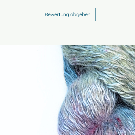
auf dem Produktet
Bewertung abgeben
Bestimmungsgem
Dieses Produkt ist
bestimmt. Garne 
Stricken, Häkeln 
zum Handspinnen u
Verarbeitung vor
Sicherheitshinweis
Kein Spielzeug un
Stränge, lose Fäd
Verpackungsmater
Kleinkindern fernh
Produkt nur unter
offenem Feuer un
fernhalten. Bitte
Allergien oder Unv
angegebene Mate