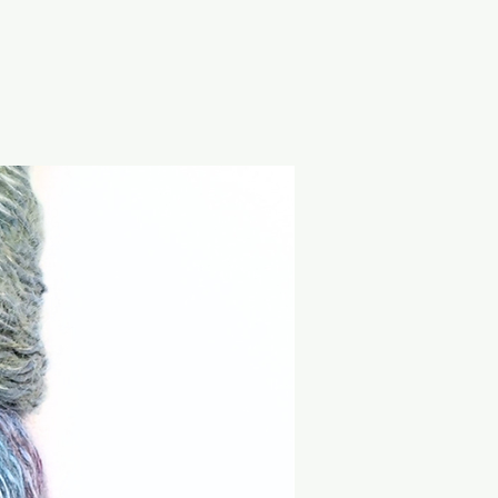
ikett.
äße Verwendung:
 zur textilen Verarbeitung
eignen sich insbesondere zum
und Weben. Spinnfasern sind
nd zur weiteren textilen
gesehen.
Sale
e:
d nicht zum Verzehr geeignet.
en und
ialien von Babys und
alten. Kinder sollten das
 Aufsicht verwenden. Von
d starken Wärmequellen
 beachte bei bekannten
erträglichkeiten die
rialzusammensetzung sowie