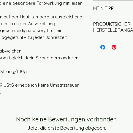
Nadelstärke 3-
kein Weichspül
 eine besondere Farbwirkung mit leiser
Unsere Garne werd
der Wolle Antei
MEIN TIPP
nicht im Trockn
gefärbt. Bei uns st
mulesingfrei
liegend trockn
hm auf der Haut, temperaturausgleichend
und das spiegelt s
Jeder Strang ist e
cke mit ruhiger Ausstrahlung.
PRODUKTSICHERH
wider.
kein Strang dem a
HERSTELLERANGA
lt geschmeidig und sorgt für ein
Für die Färbung 
Wenn Du mit mehre
gegefühl – zu jeder Jahreszeit.
Säurefarben, die 
empfehle ich die 
Herstellerin und v
Farben garantiere
wechseln, so ents
Wirtschaftsakteur
abweichen.
Um die Farben opt
Farbbild und Du 
Homely Wool, Inha
 somit gleicht kein Strang dem anderen.
setzen wir Essigs
Garnwechsel farbli
Spielhof 20, 71540
ermöglicht es uns,
Deutschland
n Strang/100g.
zu kontrollieren u
E-Mail: info@home
schützen.
Telefon: 0162 9109
9 UStG erhebe ich keine Umsatzsteuer
.
Produktidentifikat
Die Identifikation
Produktnamen, di
Noch keine Bewertungen vorhanden
Faserqualität, de
Materialzusamme
Jetzt die erste Bewertung abgeben.