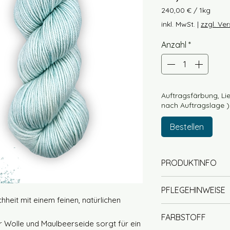
240,00 €
/
1kg
240,00 €
inkl. MwSt.
|
zzgl. Ve
pro
1
Anzahl
*
Kilogramm
Auftragsfärbung, Lie
nach Auftragslage )
Bestellen
PRODUKTINFO
50% Wolle (Mer
PFLEGEHINWEISE
(Maulbeerseide
hheit mit einem feinen, natürlichen
Lauflänge ca. 
Handwäsche mit
FARBSTOFF
Fingering / 4 Pl
(handwarm)
r Wolle und Maulbeerseide sorgt für ein