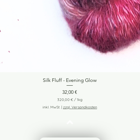
Silk Fluff - Evening Glow
Schnellansicht
Preis
32,00 €
320,00 €
/
1kg
3
inkl. MwSt.
|
zzgl. Versandkosten
2
0
,
0
Nach oben
0
€