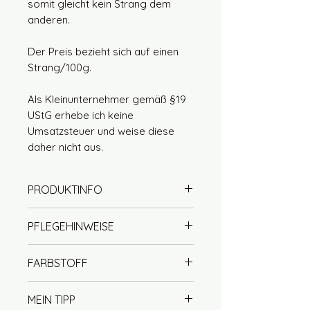
somit gleicht kein Strang dem
anderen.
Der Preis bezieht sich auf einen
Strang/100g.
Als Kleinunternehmer gemäß §19
UStG erhebe ich keine
Umsatzsteuer und weise diese
daher nicht aus.
PRODUKTINFO
100% Wolle (Merino
PFLEGEHINWEISE
extrafine)
Lauflänge ca. 400m / 100g
Handwäsche mit Wollseife
FARBSTOFF
Fingering / 4 Ply / 4fach
empfohlen (handwarm)
Nadelstärke 2,5-4
kein Weichspüler verwenden
Unsere Garne werden mit viel
superwash behandelt
MEIN TIPP
nicht im Trockner trocknen
Sorgfalt von Hand gefärbt. Bei