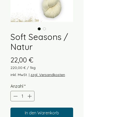
Soft Seasons /
Natur
Preis
22,00 €
220,00 €
/
1kg
220,00 €
inkl. MwSt.
|
zzgl. Versandkosten
pro
1
Anzahl
*
Kilogramm
In den Warenkorb