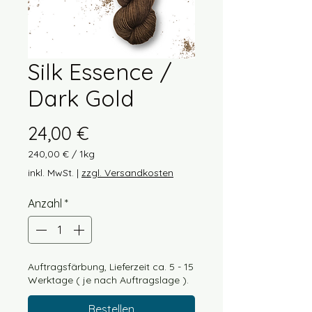
Silk Essence /
Dark Gold
Preis
24,00 €
240,00 €
/
1kg
240,00 €
inkl. MwSt.
|
zzgl. Versandkosten
pro
1
Anzahl
*
Kilogramm
Auftragsfärbung, Lieferzeit ca. 5 - 15
Werktage ( je nach Auftragslage ).
Bestellen