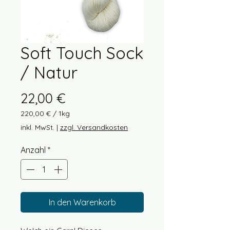
Soft Touch Sock
/ Natur
Preis
22,00 €
220,00 €
/
1kg
220,00 €
inkl. MwSt.
|
zzgl. Versandkosten
pro
1
Anzahl
*
Kilogramm
In den Warenkorb