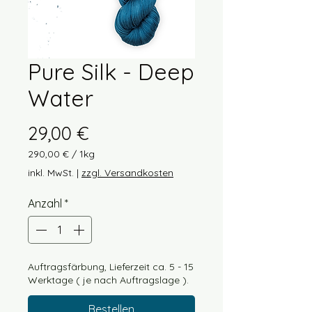
Pure Silk - Deep
Water
Preis
29,00 €
290,00 €
/
1kg
290,00 €
inkl. MwSt.
|
zzgl. Versandkosten
pro
1
Anzahl
*
Kilogramm
Auftragsfärbung, Lieferzeit ca. 5 - 15
Werktage ( je nach Auftragslage ).
Bestellen