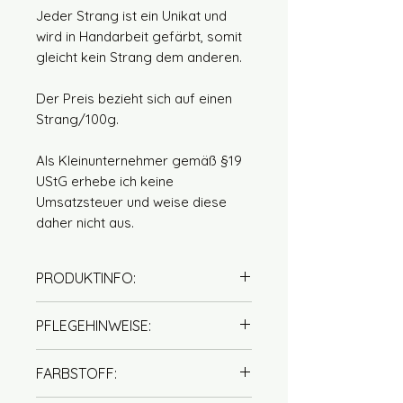
Jeder Strang ist ein Unikat und
wird in Handarbeit gefärbt, somit
gleicht kein Strang dem anderen.
Der Preis bezieht sich auf einen
Strang/100g.
Als Kleinunternehmer gemäß §19
UStG erhebe ich keine
Umsatzsteuer und weise diese
daher nicht aus.
PRODUKTINFO:
100% Seide
PFLEGEHINWEISE:
Lauflänge: 400m / 100g
Nadelstärke: 2,5 – 3,5 mm
Handwäsche mit Wollseife
FARBSTOFF:
empfohlen (handwarm)
kein Weichspüler verwenden