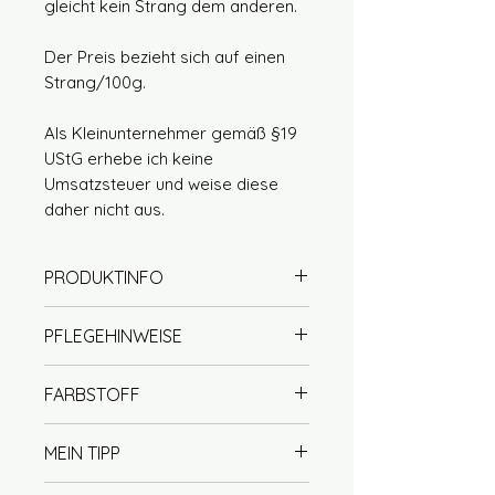
gleicht kein Strang dem anderen.
Der Preis bezieht sich auf einen
Strang/100g.
Als Kleinunternehmer gemäß §19
UStG erhebe ich keine
Umsatzsteuer und weise diese
daher nicht aus.
PRODUKTINFO
70% Wolle (Merino extrafine)
PFLEGEHINWEISE
30% Seide
Lauflänge ca. 600m / 100g
Handwäsche mit Wollseife
FARBSTOFF
Singlegarn / Lace
empfohlen (handwarm)
Nadelstärke 3,5 - 4
kein Weichspüler verwenden
Unsere Garne werden mit viel
der Wollanteil ist superwash
MEIN TIPP
nicht im Trockner trocknen
Sorgfalt von Hand gefärbt. Bei
behandelt
liegend trocknen
uns steht Qualität an erster
Jeder Strang ist ein Unikat und