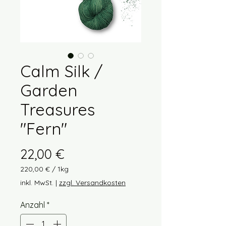
Calm Silk /
Garden
Treasures
"Fern"
Preis
22,00 €
220,00 €
/
1kg
220,00 €
inkl. MwSt.
|
zzgl. Versandkosten
pro
1
Anzahl
*
Kilogramm