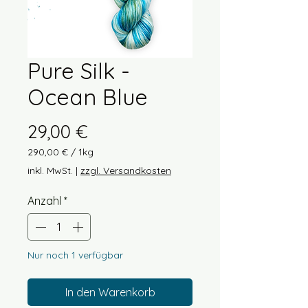
Pure Silk -
Ocean Blue
Preis
29,00 €
290,00 €
/
1kg
290,00 €
inkl. MwSt.
|
zzgl. Versandkosten
pro
1
Anzahl
*
Kilogramm
Nur noch 1 verfügbar
In den Warenkorb