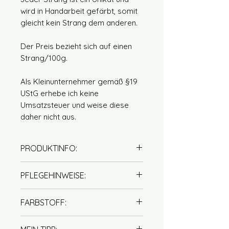
wird in Handarbeit gefärbt, somit
gleicht kein Strang dem anderen.
Der Preis bezieht sich auf einen
Strang/100g.
Als Kleinunternehmer gemäß §19
UStG erhebe ich keine
Umsatzsteuer und weise diese
daher nicht aus.
PRODUKTINFO:
100% Seide
PFLEGEHINWEISE:
Lauflänge: 400m / 100g
Nadelstärke: 2,5 – 3,5 mm
Handwäsche mit Wollseife
FARBSTOFF:
empfohlen (handwarm)
kein Weichspüler verwenden
Unsere Garne werden mit viel