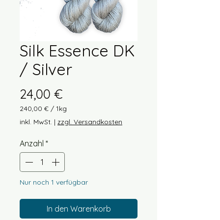
Silk Essence DK
/ Silver
Preis
24,00 €
240,00 €
/
1kg
240,00 €
inkl. MwSt.
|
zzgl. Versandkosten
pro
1
Anzahl
*
Kilogramm
Nur noch 1 verfügbar
In den Warenkorb