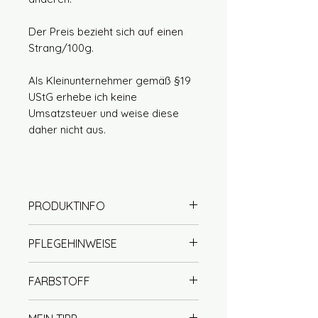
Der Preis bezieht sich auf einen
Strang/100g.
Als Kleinunternehmer gemäß §19
UStG erhebe ich keine
Umsatzsteuer und weise diese
daher nicht aus.
PRODUKTINFO
50% Wolle (Merino extrafine)
PFLEGEHINWEISE
50% Seide (Maulbeerseide)
Lauflänge ca. 212m / 100g
Handwäsche mit Wollseife
FARBSTOFF
DK / 4 Ply / 4fach
empfohlen (handwarm)
Nadelstärke 4
kein Weichspüler verwenden
Unsere Garne werden mit viel
der Wolle Anteil ist superwash