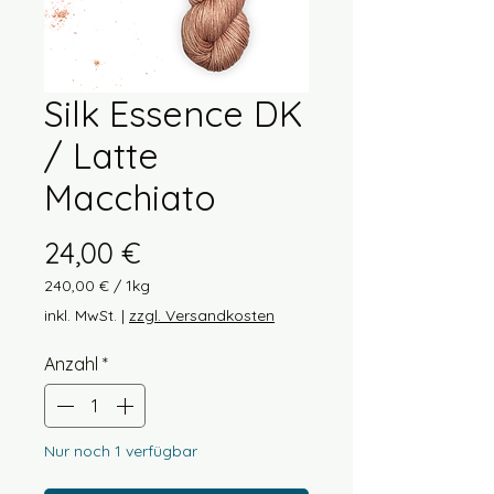
Silk Essence DK
/ Latte
Macchiato
Preis
24,00 €
240,00 €
/
1kg
240,00 €
inkl. MwSt.
|
zzgl. Versandkosten
pro
1
Anzahl
*
Kilogramm
Nur noch 1 verfügbar