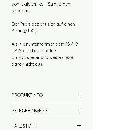
somit gleicht kein Strang dem
anderen.
Der Preis bezieht sich auf einen
Strang/100g.
Als Kleinunternehmer gemäß §19
UStG erhebe ich keine
Umsatzsteuer und weise diese
daher nicht aus.
PRODUKTINFO
50% Wolle (Merino extrafine)
PFLEGEHINWEISE
50% Seide (Maulbeerseide)
Lauflänge ca. 212m / 100g
Handwäsche mit Wollseife
FARBSTOFF
DK / 4 Ply / 4fach
empfohlen (handwarm)