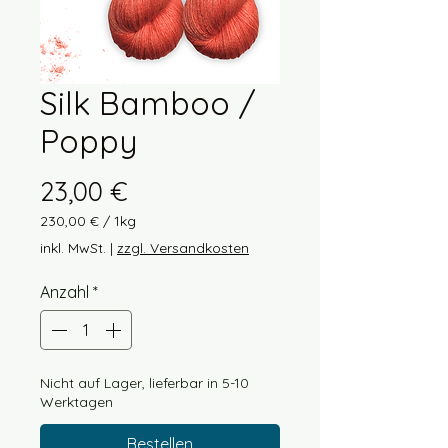
Silk Bamboo /
Poppy
Preis
23,00 €
230,00 €
/
1kg
230,00 €
inkl. MwSt.
|
zzgl. Versandkosten
pro
1
Anzahl
*
Kilogramm
Nicht auf Lager, lieferbar in 5-10
Werktagen
Bestellen