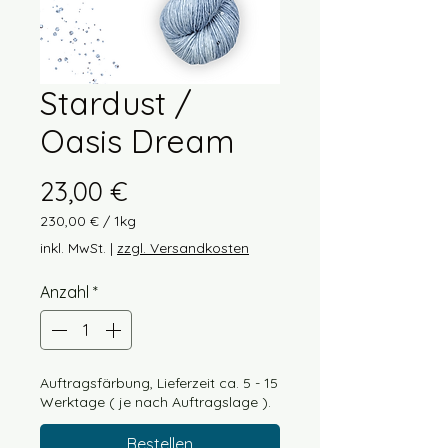
Stardust /
Oasis Dream
Preis
23,00 €
230,00 €
/
1kg
230,00 €
inkl. MwSt.
|
zzgl. Versandkosten
pro
1
Anzahl
*
Kilogramm
Auftragsfärbung, Lieferzeit ca. 5 - 15
Werktage ( je nach Auftragslage ).
Bestellen