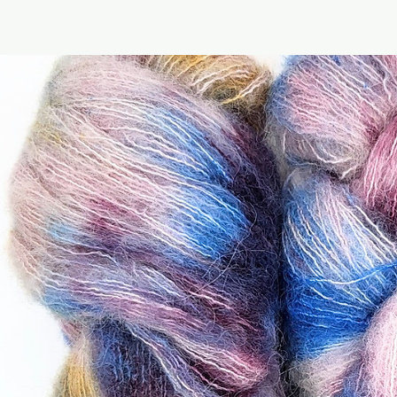
auf dem Produktet
Bestimmungsgem
Dieses Produkt ist
bestimmt. Garne 
Stricken, Häkeln 
zum Handspinnen u
Verarbeitung vor
Sicherheitshinweis
Kein Spielzeug un
Stränge, lose Fäd
Verpackungsmater
Kleinkindern fernh
Produkt nur unter
offenem Feuer un
fernhalten. Bitte
Allergien oder Unv
angegebene Mate