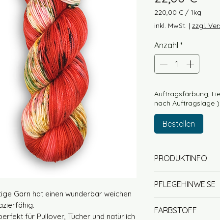
220,00 €
/
1kg
220,00 €
inkl. MwSt.
|
zzgl. Ve
pro
1
Anzahl
*
Kilogramm
Auftragsfärbung, Lie
nach Auftragslage )
Bestellen
PRODUKTINFO
85% Wolle (Mer
PFLEGEHINWEISE
Lauflänge ca. 
rtige Garn hat einen wunderbar weichen
Fingering / 4 Pl
Handwäsche mit
azierfähig.
FARBSTOFF
Nadelstärke 2-
(handwarm)
perfekt für Pullover, Tücher und natürlich