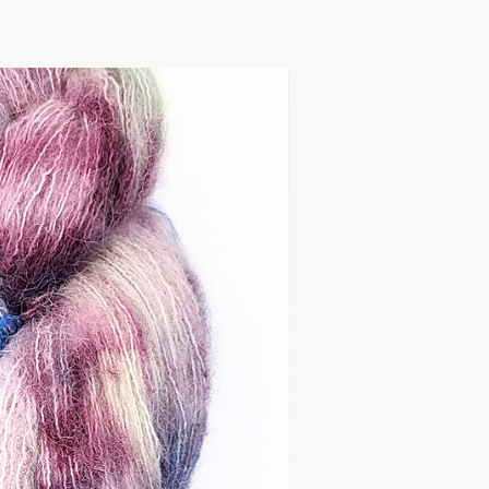
ikett.
äße Verwendung:
 zur textilen Verarbeitung
eignen sich insbesondere zum
Sale
und Weben. Spinnfasern sind
nd zur weiteren textilen
gesehen.
e:
d nicht zum Verzehr geeignet.
en und
ialien von Babys und
alten. Kinder sollten das
 Aufsicht verwenden. Von
d starken Wärmequellen
 beachte bei bekannten
erträglichkeiten die
rialzusammensetzung sowie