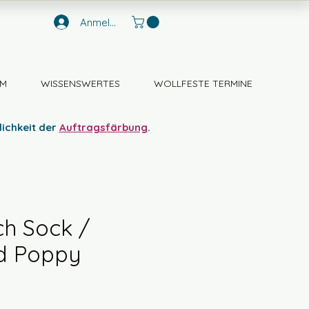
Anmelden
M
WISSENSWERTES
WOLLFESTE TERMINE
lichkeit der
Auftragsfärbung
.
ch Sock /
d Poppy
s