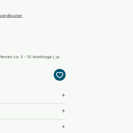
rsandkosten
ferzeit ca. 5 - 10 Werktage ( je
.
ino extrafine) 15% Polyamid
400m / 100g
y / 4fach
 Wollseife empfohlen
3