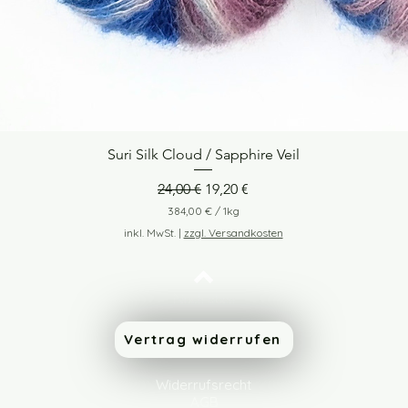
Suri Silk Cloud / Sapphire Veil
Schnellansicht
Standardpreis
Sale-Preis
24,00 €
19,20 €
384,00 €
/
1kg
3
inkl. MwSt.
|
zzgl. Versandkosten
8
4
,
0
Nach oben
0
€
Vertrag widerrufen
p
r
o
Widerrufsrecht
1
AGB
K