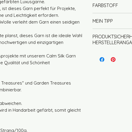
Handwäsche mit
dgefärbten Luxusgarne.
FARBSTOFF
Nadelstärke 3,5
(handwarm)
 ist dieses Garn perfekt für Projekte,
der Wollanteil 
kein Weichspül
e und Leichtigkeit erfordern.
Unsere Garne werd
mulesingfrei
MEIN TIPP
Wolle verleiht dem Garn einen seidigen
nicht im Trockn
gefärbt. Bei uns st
liegend trockn
und das spiegelt s
Jeder Strang ist e
e planst, dieses Garn ist die ideale Wahl
PRODUKTSICHERH
wider.
kein Strang dem a
h hochwertigen und einzigartigen
HERSTELLERANGA
Für die Färbung 
Wenn Du mit mehre
Säurefarben, die 
empfehle ich die 
Herstellerin und v
projekte mit unserem Calm Silk Garn
Farben garantiere
wechseln, so ents
Wirtschaftsakteur
e Qualität und Schönheit
Um die Farben opt
Farbbild und Du 
Homely Wool, Inha
setzen wir Essigs
Garnwechsel farbli
Spielhof 20, 71540
ermöglicht es uns,
Deutschland
n Treasures" und Garden Treasures
zu kontrollieren u
E-Mail: info@home
mbinierbar.
schützen.
Telefon: 0162 9109
abweichen.
wird in Handarbeit gefärbt, somit gleicht
Produktidentifikat
Die Identifikation
Produktnamen, di
n Strang/100g.
Faserqualität, de