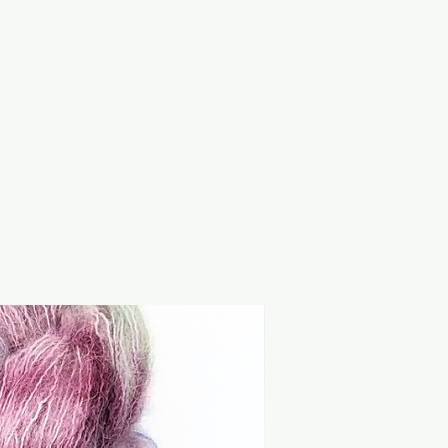
nsetzung und die Angaben
ikett.
äße Verwendung:
 zur textilen Verarbeitung
eignen sich insbesondere zum
und Weben. Spinnfasern sind
nd zur weiteren textilen
gesehen.
e:
d nicht zum Verzehr geeignet.
en und
ialien von Babys und
Sale
alten. Kinder sollten das
 Aufsicht verwenden. Von
d starken Wärmequellen
 beachte bei bekannten