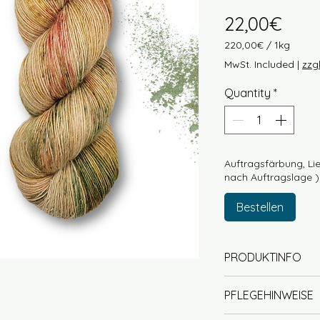
Pric
22,00€
220,00€
/
1kg
220,00€
MwSt. Included
|
zzg
per
1
Quantity
*
Kilogram
Auftragsfärbung, Lie
nach Auftragslage )
Bestellen
PRODUKTINFO
70% Wolle (Mer
PFLEGEHINWEISE
Lauflänge ca. 
Singlegarn / L