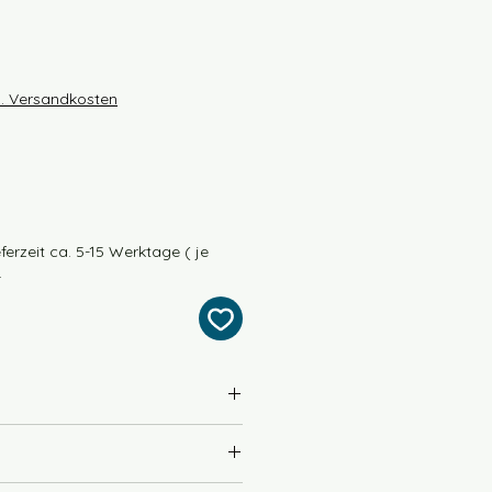
e
l. Versandkosten
ferzeit ca. 5-15 Werktage ( je
.
ino extrafine) 30% Seide
600m / 100g
ace