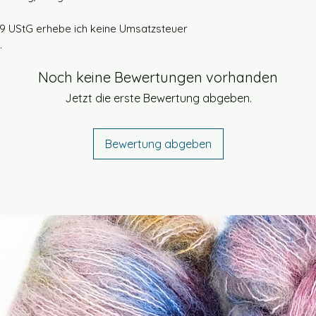
Materialzusamme
9 UStG erhebe ich keine Umsatzsteuer
auf dem Produktet
.
Bestimmungsgem
Noch keine Bewertungen vorhanden
Dieses Produkt ist
Jetzt die erste Bewertung abgeben.
bestimmt. Garne 
Stricken, Häkeln 
zum Handspinnen u
Bewertung abgeben
Verarbeitung vor
Sicherheitshinweis
Kein Spielzeug un
Stränge, lose Fäd
Verpackungsmater
Kleinkindern fernh
Produkt nur unter
offenem Feuer un
fernhalten. Bitte