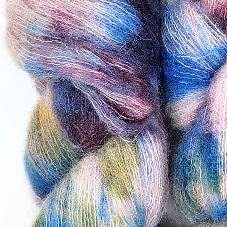
Allergien oder Unv
angegebene Mate
sämtliche Pflege-