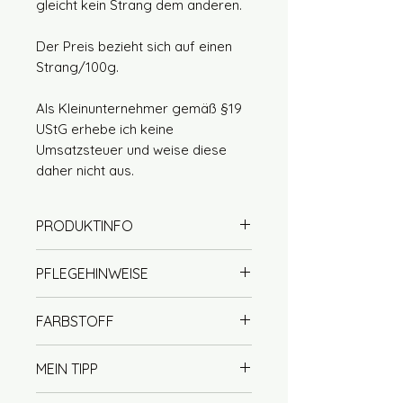
gleicht kein Strang dem anderen.
Der Preis bezieht sich auf einen
Strang/100g.
Als Kleinunternehmer gemäß §19
UStG erhebe ich keine
Umsatzsteuer und weise diese
daher nicht aus.
PRODUKTINFO
70% Wolle (Merino extrafine)
PFLEGEHINWEISE
30% Seide
Lauflänge ca. 600m / 100g
Handwäsche mit Wollseife
FARBSTOFF
Singlegarn / Lace
empfohlen (handwarm)
Nadelstärke 3,5 - 4
kein Weichspüler verwenden
Unsere Garne werden mit viel
der Wollanteil ist superwash
MEIN TIPP
nicht im Trockner trocknen
Sorgfalt von Hand gefärbt. Bei
behandelt
liegend trocknen
uns steht Qualität an erster
Jeder Strang ist ein Unikat und