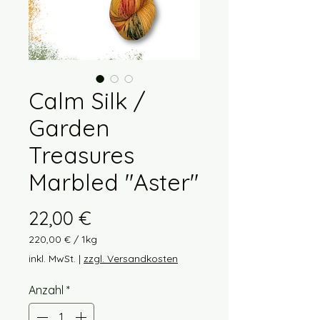
Calm Silk /
Garden
Treasures
Marbled "Aster"
Preis
22,00 €
220,00 €
/
1kg
220,00 €
inkl. MwSt.
|
zzgl. Versandkosten
pro
1
Anzahl
*
Kilogramm