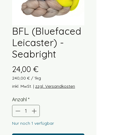
BFL (Bluefaced
Leicaster) -
Seabright
Preis
24,00 €
240,00 €
/
1kg
240,00 €
inkl. MwSt.
|
zzgl. Versandkosten
pro
1
Anzahl
*
Kilogramm
Nur noch 1 verfügbar