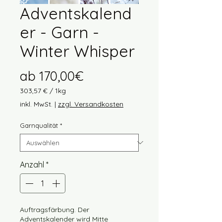
Adventskalend
er - Garn -
Winter Whisper
Sale-
ab
170,00€
Preis
303,57 €
/
1kg
303,57 €
inkl. MwSt.
|
zzgl. Versandkosten
pro
1
Garnqualität
*
Kilogramm
Anzahl
*
Auftragsfärbung. Der
Adventskalender wird Mitte